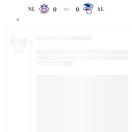
0
0
NL
AL
VS