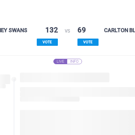
132
69
NEY SWANS
CARLTON B
VS
VOTE
VOTE
LIVE
INFO